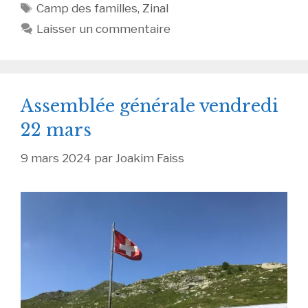
Étiquettes
Camp des familles
,
Zinal
Laisser un commentaire
Assemblée générale vendredi
22 mars
9 mars 2024
par
Joakim Faiss