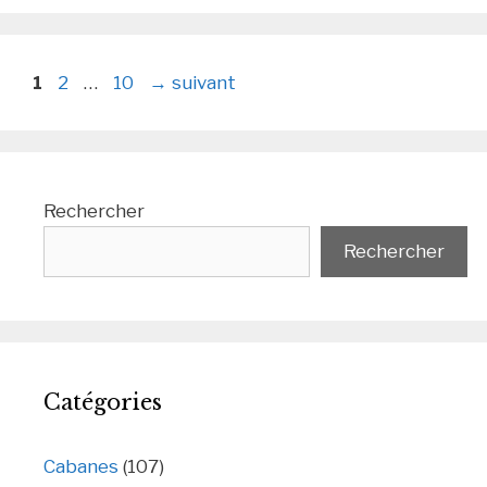
Page
Page
Page
1
2
…
10
→
suivant
Rechercher
Rechercher
Catégories
Cabanes
(107)